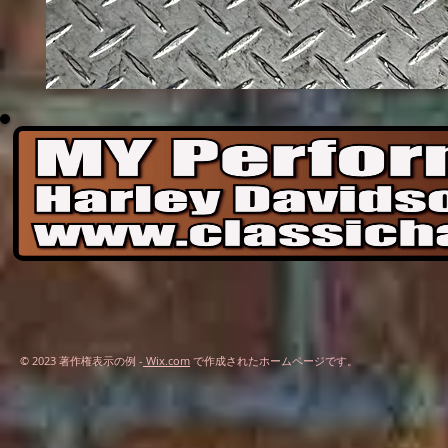
ハ
ー
レ
ー
タ
ン
ク
＆
フ
ロ
ン
ト
フ
ェ
ン
ダ
ー
© 2023 著作権表示の例 -
Wix.com
で作成されたホームページです。