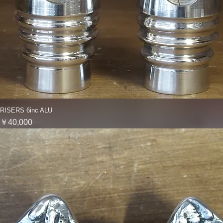
RISERS 6inc ALU
クイックビュー
価格
￥40,000